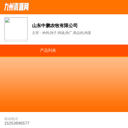
山东中鹏农牧有限公司
主营：种鸽,鸽子,鸽场,鸽厂,商品鸽,鸽蛋
产品列表
移动电话
15253896577